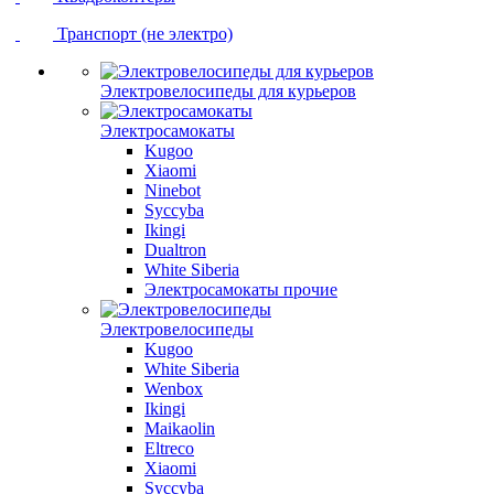
Транспорт (не электро)
Электровелосипеды для курьеров
Электросамокаты
Kugoo
Xiaomi
Ninebot
Syccyba
Ikingi
Dualtron
White Siberia
Электросамокаты прочие
Электровелосипеды
Kugoo
White Siberia
Wenbox
Ikingi
Maikaolin
Eltreco
Xiaomi
Syccyba