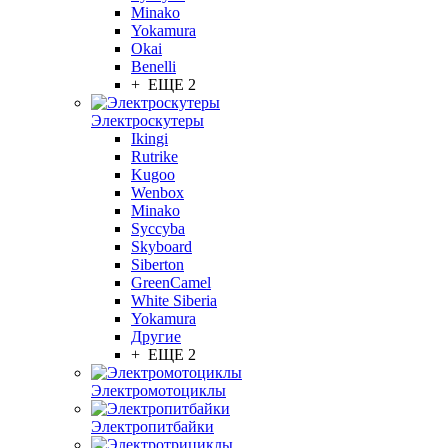
Minako
Yokamura
Okai
Benelli
+ ЕЩЕ 2
Электроскутеры
Ikingi
Rutrike
Kugoo
Wenbox
Minako
Syccyba
Skyboard
Siberton
GreenCamel
White Siberia
Yokamura
Другие
+ ЕЩЕ 2
Электромотоциклы
Электропитбайки