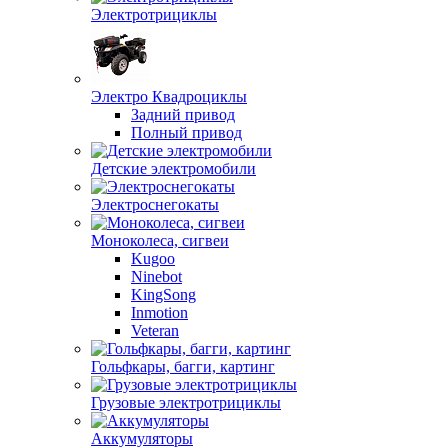
Электротрициклы
Электро Квадроциклы
Задний привод
Полный привод
Детские электромобили
Электроснегокаты
Моноколеса, сигвеи
Kugoo
Ninebot
KingSong
Inmotion
Veteran
Гольфкары, багги, картинг
Грузовые электротрициклы
Аккумуляторы