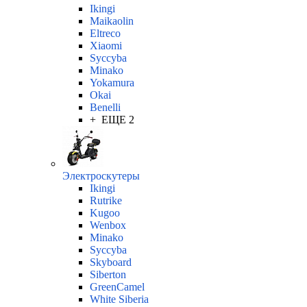
Ikingi
Maikaolin
Eltreco
Xiaomi
Syccyba
Minako
Yokamura
Okai
Benelli
+ ЕЩЕ 2
Электроскутеры
Ikingi
Rutrike
Kugoo
Wenbox
Minako
Syccyba
Skyboard
Siberton
GreenCamel
White Siberia