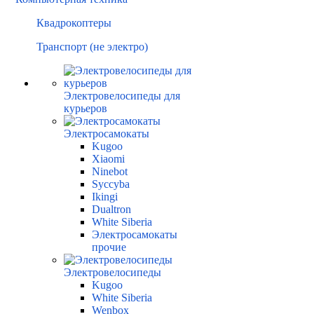
Квадрокоптеры
Транспорт (не электро)
Электровелосипеды для
курьеров
Электросамокаты
Kugoo
Xiaomi
Ninebot
Syccyba
Ikingi
Dualtron
White Siberia
Электросамокаты
прочие
Электровелосипеды
Kugoo
White Siberia
Wenbox