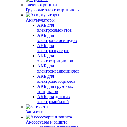
Грузовые электротрициклы
Аккумуляторы
АКБ для
электросамокатов
АКБ для
электровелосипедов
АКБ для
электроскутеров
АКБ для
электротрициклов
АКБ для
электроквадроциклов
АКБ для
электромотоциклов
АКБ для грузовых
трициклов
АКБ для детских
электромобилей
Запчасти
Аксессуары и защита