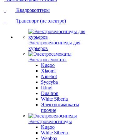
Квадрокоптеры
Транспорт (не электро)
Электровелосипеды для
курьеров
Электросамокаты
Kugoo
Xiaomi
Ninebot
Syccyba
Ikingi
Dualtron
White Siberia
Электросамокаты
прочие
Электровелосипеды
Kugoo
White Siberia
Wenbox