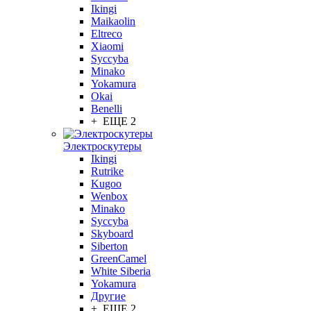
Ikingi
Maikaolin
Eltreco
Xiaomi
Syccyba
Minako
Yokamura
Okai
Benelli
+ ЕЩЕ 2
Электроскутеры
Ikingi
Rutrike
Kugoo
Wenbox
Minako
Syccyba
Skyboard
Siberton
GreenCamel
White Siberia
Yokamura
Другие
+ ЕЩЕ 2