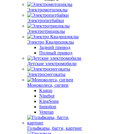
Электромотоциклы
Электропитбайки
Электротрициклы
Электро Квадроциклы
Задний привод
Полный привод
Детские электромобили
Электроснегокаты
Моноколеса, сигвеи
Kugoo
Ninebot
KingSong
Inmotion
Veteran
Гольфкары, багги, картинг